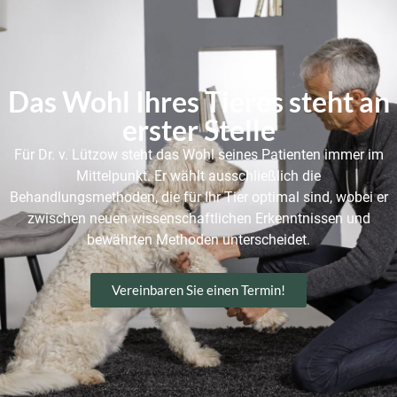
Das Wohl Ihres Tieres steht an
erster Stelle
Für Dr. v. Lützow steht das Wohl seines Patienten immer im
Mittelpunkt. Er wählt ausschließlich die
Behandlungsmethoden, die für Ihr Tier optimal sind, wobei er
zwischen neuen wissenschaftlichen Erkenntnissen und
bewährten Methoden unterscheidet.
Vereinbaren Sie einen Termin!