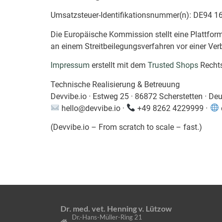
Umsatzsteuer-Identifikationsnummer(n): DE94 1
Die Europäische Kommission stellt eine Plattform 
an einem Streitbeilegungsverfahren vor einer Verbr
Impressum
erstellt mit dem
Trusted Shops
Rechts
Technische Realisierung & Betreuung
Devvibe.io · Estweg 25 · 86872 Scherstetten · De
hello@devvibe.io ·
+49 8262 4229999 ·
(Devvibe.io – From scratch to scale – fast.)
Dr. med. vet. Henning v. Lützow
Dr.-Hans-Müller-Ring 21