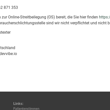
62 871 353
zur Online-Streitbeilegung (OS) bereit, die Sie hier finden
https
aucherschlichtungsstelle sind wir nicht verpflichtet und nicht be
texter
utschland
devvibe.io
Links:
Patientenstimmen